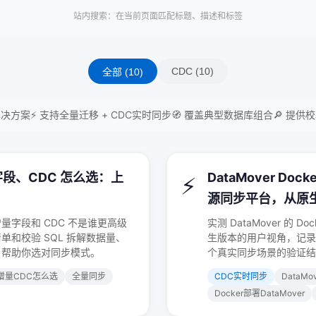
站内搜索：在当前页面匹配标题、描述和标签
CDC (10)
全部 (10)
个解决方案
⚡ 支持全量迁移 + CDC实时同步
🧭 覆盖典型数据库组合
🔎 提供
段、CDC 怎么选：上
DataMover Do
⚡
源同步平台，从原
字段和 CDC 不是谁更高级
实测 DataMover 的
和校验 SQL 拆解数据量、
生版本的用户视角，记录
，帮助你选对同步模式。
个真实同步场景的验证结
增量CDC怎么选
全量同步
CDC实时同步
DataMo
Docker部署DataMover