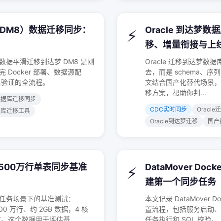
（DM8）数据迁移同步：
Oracle 到达梦
⚡
移、增量衔接与上
数据平滑迁移到达梦 DM8 是刚
Oracle 迁移到达梦
走完 Docker 部署、数据源配
去，而是 schema、
果验证的全流程。
文结合国产化替代场景，整
移方案，帮助你判...
数据库迁移同步
CDC实时同步
Orac
据库迁移工具
Oracle到达梦迁移
国产
测：500万行单表同步基准
DataMover D
⚡
建第一个同步任务
单表单任务场景下的基准测试：
本文记录 DataMover
500 万行、约 2GB 数据，4 核
置流程，包括服务启动、
钟完成。这个数据用于评估基...
任务执行和 SQL 校验。